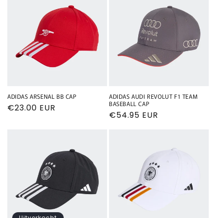
ADIDAS ARSENAL BB CAP
ADIDAS AUDI REVOLUT F1 TEAM
BASEBALL CAP
Normale
€23.00 EUR
Normale
€54.95 EUR
prijs
prijs
Uitverkocht