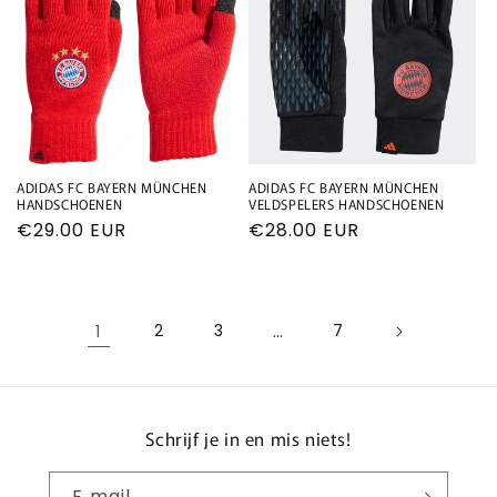
ADIDAS FC BAYERN MÜNCHEN
ADIDAS FC BAYERN MÜNCHEN
HANDSCHOENEN
VELDSPELERS HANDSCHOENEN
Normale
€29.00 EUR
Normale
€28.00 EUR
prijs
prijs
1
2
3
…
7
Schrijf je in en mis niets!
E‑mail