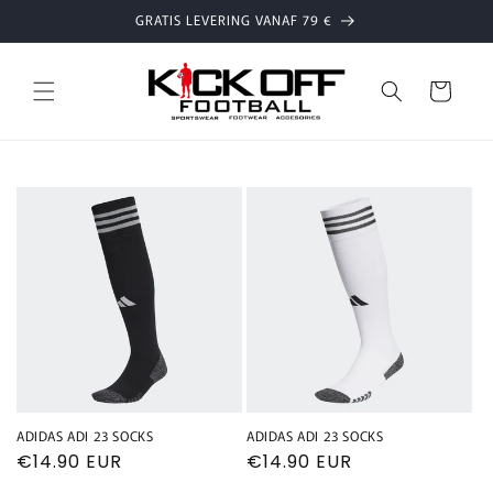
Meteen
GRATIS LEVERING VANAF 79 €
naar de
content
Winkelwage
ADIDAS ADI 23 SOCKS
ADIDAS ADI 23 SOCKS
Normale
€14.90 EUR
Normale
€14.90 EUR
prijs
prijs