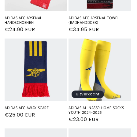
ADIDAS AFC ARSENAL
ADIDAS AFC ARSENAL TOWEL
HANDSCHOENEN
(BADHANDDOEK)
Normale
€24.90 EUR
Normale
€34.95 EUR
prijs
prijs
Uitverkocht
ADIDAS AFC AWAY SCARF
ADIDAS AL-NASSR HOME SOCKS
YOUTH 2024-2025
Normale
€25.00 EUR
Normale
€23.00 EUR
prijs
prijs