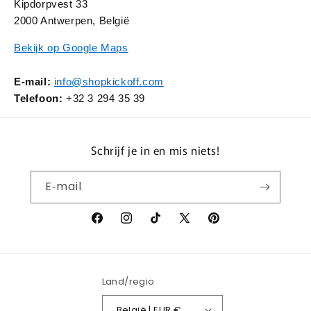
Kipdorpvest 33
2000 Antwerpen, België
Bekijk op Google Maps
E-mail:
info@shopkickoff.com
Telefoon:
+32 3 294 35 39
Schrijf je in en mis niets!
E‑mail
Facebook
Instagram
TikTok
X
Pinterest
(voorheen
Twitter)
Land/regio
België | EUR €