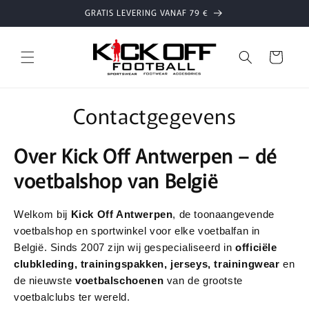
Meteen
GRATIS LEVERING VANAF 79 €
naar de
content
Winkelwage
Contactgegevens
Over Kick Off Antwerpen – dé
voetbalshop van België
Welkom bij
Kick Off Antwerpen
, de toonaangevende
voetbalshop en sportwinkel voor elke voetbalfan in
België. Sinds 2007 zijn wij gespecialiseerd in
officiële
clubkleding, trainingspakken, jerseys, trainingwear
en
de nieuwste
voetbalschoenen
van de grootste
voetbalclubs ter wereld.