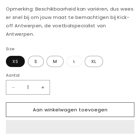
Opmerking: Beschikbaarheid kan variëren, dus wees
er snel bij om jouw maat te bemachtigen bij Kick-
off Antwerpen, de voetbalspecialist van
Antwerpen.
Size
Variant
XS
S
M
L
XL
uitverkocht
of
niet
Aantal
Aantal
beschikbaar
Aantal
Aantal
verlagen
verhogen
voor
voor
Aan winkelwagen toevoegen
ADIDAS
ADIDAS
AFC
AFC
ARSENAL
ARSENAL
ALL
ALL
WHEATHER
WHEATHER