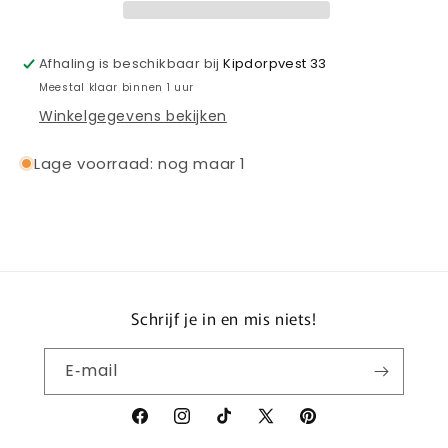
PRESENTATION
PRESENTATION
SUIT
SUIT
2025-
2025-
Afhaling is beschikbaar bij
Kipdorpvest 33
2026
2026
Meestal klaar binnen 1 uur
Winkelgegevens bekijken
Lage voorraad: nog maar 1
Schrijf je in en mis niets!
E‑mail
Facebook
Instagram
TikTok
X
Pinterest