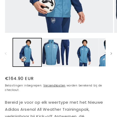
Media
M
1
2
openen
o
in
in
modaal
m
Normale
€164.90 EUR
prijs
Belastingen inbegrepen.
Verzendkosten
worden berekend bij de
checkout.
Bereid je voor op elk weertype met het Nieuwe
Adidas Arsenal All Weather Trainingspak,
verkrijgbaar bij Kick-off Antwerpen, dé