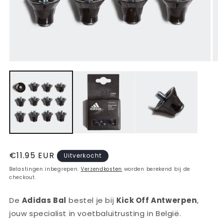
Media
M
1
2
openen
o
in
in
modaal
m
Normale
€11.95 EUR
Uitverkocht
prijs
Belastingen inbegrepen.
Verzendkosten
worden berekend bij de
checkout.
De
Adidas Bal
bestel je bij
Kick Off Antwerpen
,
jouw specialist in voetbaluitrusting in België.