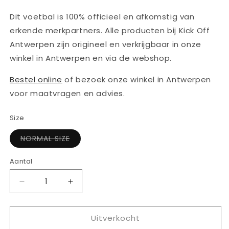
Dit voetbal is 100% officieel en afkomstig van
erkende merkpartners. Alle producten bij Kick Off
Antwerpen zijn origineel en verkrijgbaar in onze
winkel in Antwerpen en via de webshop.
Bestel online
of bezoek onze winkel in Antwerpen
voor maatvragen en advies.
Size
Variant
NORMAL SIZE
uitverkocht
of
niet
Aantal
Aantal
beschikbaar
Aantal
Aantal
verlagen
verhogen
voor
voor
Uitverkocht
ADIDAS
ADIDAS
FOOTBALL
FOOTBALL