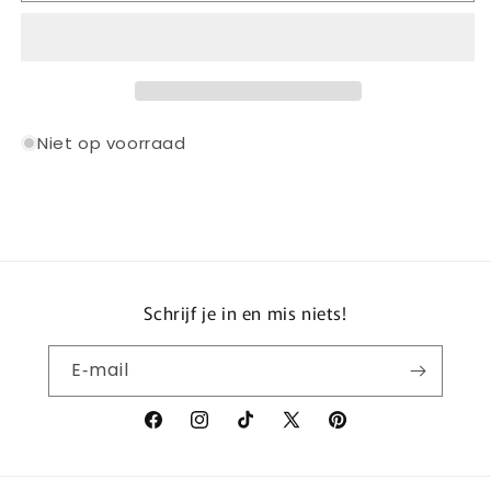
REPLACEMENT
REPLACEMENT
STUDS
STUDS
Niet op voorraad
Schrijf je in en mis niets!
E‑mail
Facebook
Instagram
TikTok
X
Pinterest
(voorheen
Twitter)