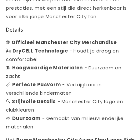
prestaties, met een stijl die direct herkenbaar is
voor elke jonge Manchester City fan.
Details
⚽
Officieel Manchester City Merchandise
🌬️
DryCELL Technologie
- Houdt je droog en
comfortabel
🧵
Hoogwaardige Materialen
- Duurzaam en
zacht
📏
Perfecte Pasvorm
- Verkrijgbaar in
verschillende kindermaten
🔍
Stijlvolle Details
- Manchester City logo en
clubkleuren
🌱
Duurzaam
- Gemaakt van milieuvriendelijke
materialen
Het
Puma Manchester City Away Short voor Kids