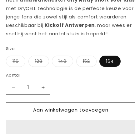
met DryCELL technologie is de perfecte keuze voor
jonge fans die zowel stijl als comfort waarderen.
Beschikbaar bij
Kickoff Antwerpen
, maar wees er
snel bij want het aantal stuks is beperkt!
Size
Variant
Variant
Variant
Variant
116
128
140
152
164
uitverkocht
uitverkocht
uitverkocht
uitverkocht
of
of
of
of
niet
niet
niet
niet
Aantal
Aantal
beschikbaar
beschikbaar
beschikbaar
beschikbaar
Aantal
Aantal
verlagen
verhogen
voor
voor
Aan winkelwagen toevoegen
PUMA
PUMA
MANCHESTER
MANCHESTER
CITY
CITY
AWAY
AWAY
SHORT
SHORT