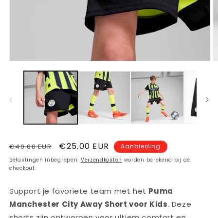
Media
M
1
2
openen
o
in
in
modaal
m
Normale
Aanbiedingsprijs
€25.00 EUR
€40.00 EUR
Aanbieding
prijs
Belastingen inbegrepen.
Verzendkosten
worden berekend bij de
checkout.
Support je favoriete team met het
Puma
Manchester City Away Short voor Kids
. Deze
shorts zijn ontworpen voor ultiem comfort en