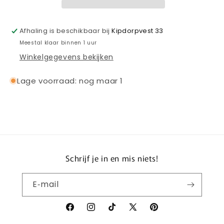
JUNIOR
JUNIOR
2024-
2024-
2025
2025
Afhaling is beschikbaar bij
Kipdorpvest 33
Meestal klaar binnen 1 uur
Winkelgegevens bekijken
Lage voorraad: nog maar 1
Schrijf je in en mis niets!
E‑mail
Facebook
Instagram
TikTok
X
Pinterest