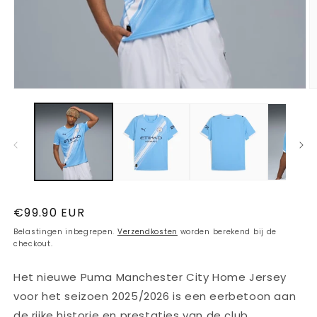
Media
M
1
2
openen
o
in
in
modaal
m
Normale
€99.90 EUR
prijs
Belastingen inbegrepen.
Verzendkosten
worden berekend bij de
checkout.
Het nieuwe Puma Manchester City Home Jersey
voor het seizoen 2025/2026 is een eerbetoon aan
de rijke historie en prestaties van de club.