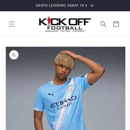
Meteen
GRATIS LEVERING VANAF 79 €
naar de
content
Winkelwage
 direct naar
roductinformatie