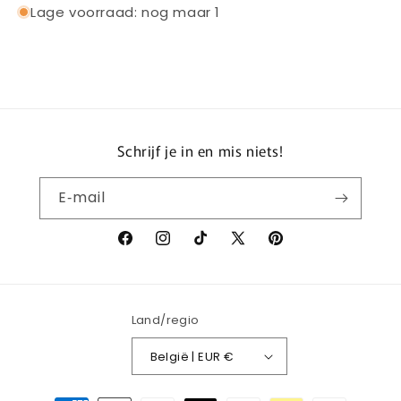
Lage voorraad: nog maar 1
Schrijf je in en mis niets!
E‑mail
Facebook
Instagram
TikTok
X
Pinterest
(voorheen
Twitter)
Land/regio
België | EUR €
Betaalmethoden