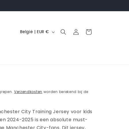
L
Inloggen
Winkelwagen
België | EUR €
a
n
d
/
r
e
g
grepen.
Verzendkosten
worden berekend bij de
i
o
hester City Training Jersey voor kids
oen 2024-2025 is een absolute must-
e Manchester City-fans. Dit jersey,