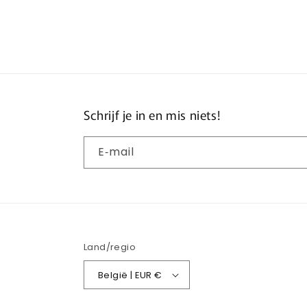
Schrijf je in en mis niets!
E‑mail
Land/regio
België | EUR €