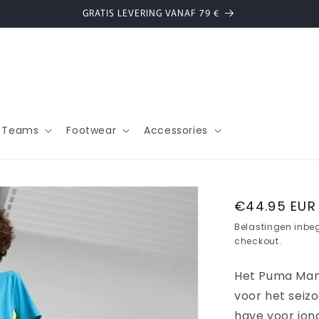
GRATIS LEVERING VANAF 79 €
l Teams
Footwear
Accessories
Normale
€44.95 EUR
prijs
Belastingen inbe
checkout.
Het Puma Manc
voor het seiz
have voor jong