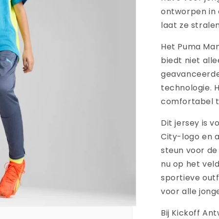
ontworpen in 
laat ze strale
Het Puma Manc
biedt niet all
geavanceerde f
technologie. H
comfortabel ti
Dit jersey is 
City-logo en 
steun voor de 
nu op het vel
sportieve outfi
voor alle jong
Bij Kickoff An