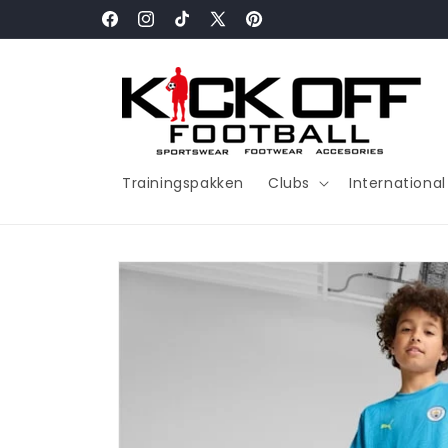
Meteen
naar de
Facebook
Instagram
TikTok
X
Pinterest
content
(voorheen
Twitter)
Trainingspakken
Clubs
Internationa
Ga direct naar
productinformatie