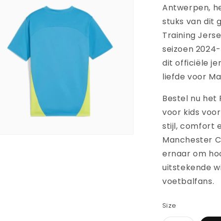
Antwerpen, h
stuks van dit
Training Jers
seizoen 2024-
dit officiële 
liefde voor M
Bestel nu het
voor kids voo
stijl, comfort
ia
Manchester Ci
ernaar om ho
nen
uitstekende wi
aal
voetbalfans.
Size