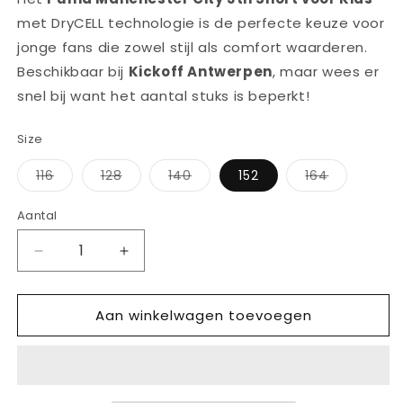
met DryCELL technologie is de perfecte keuze voor
jonge fans die zowel stijl als comfort waarderen.
Beschikbaar bij
Kickoff Antwerpen
, maar wees er
snel bij want het aantal stuks is beperkt!
Size
Variant
Variant
Variant
Variant
116
128
140
152
164
uitverkocht
uitverkocht
uitverkocht
uitverkoch
of
of
of
of
niet
niet
niet
niet
Aantal
Aantal
beschikbaar
beschikbaar
beschikbaar
beschikba
Aantal
Aantal
verlagen
verhogen
voor
voor
Aan winkelwagen toevoegen
PUMA
PUMA
MANCHESTER
MANCHESTER
CITY
CITY
3TH
3TH
SHORT
SHORT