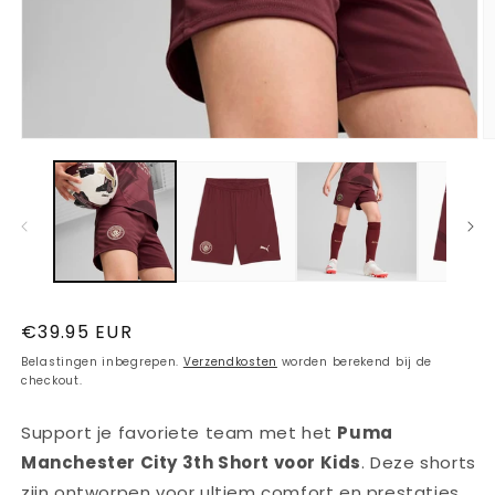
Media
M
1
2
openen
o
in
in
modaal
m
Normale
€39.95 EUR
prijs
Belastingen inbegrepen.
Verzendkosten
worden berekend bij de
checkout.
Support je favoriete team met het
Puma
Manchester City 3th Short voor Kids
. Deze shorts
zijn ontworpen voor ultiem comfort en prestaties,