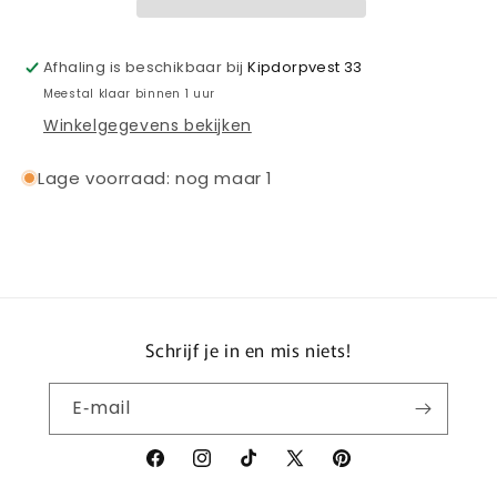
JUNIOR
JUNIOR
2024-
2024-
2025
2025
Afhaling is beschikbaar bij
Kipdorpvest 33
Meestal klaar binnen 1 uur
Winkelgegevens bekijken
Lage voorraad: nog maar 1
Schrijf je in en mis niets!
E‑mail
Facebook
Instagram
TikTok
X
Pinterest