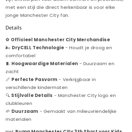
met een stijl die direct herkenbaar is voor elke
jonge Manchester City fan.
Details
⚽
Officieel Manchester City Merchandise
🌬️
DryCELL Technologie
- Houdt je droog en
comfortabel
🧵
Hoogwaardige Materialen
- Duurzaam en
zacht
📏
Perfecte Pasvorm
- Verkrijgbaar in
verschillende kindermaten
🔍
Stijlvolle Details
- Manchester City logo en
clubkleuren
🌱
Duurzaam
- Gemaakt van milieuvriendelijke
materialen
Het
Puma Manchester City 3th Short voor Kids