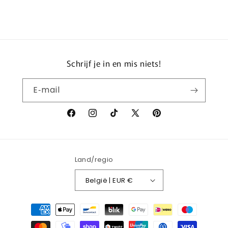
Schrijf je in en mis niets!
E‑mail
Facebook
Instagram
TikTok
X
Pinterest
(voorheen
Twitter)
Land/regio
België | EUR €
Betaalmethoden