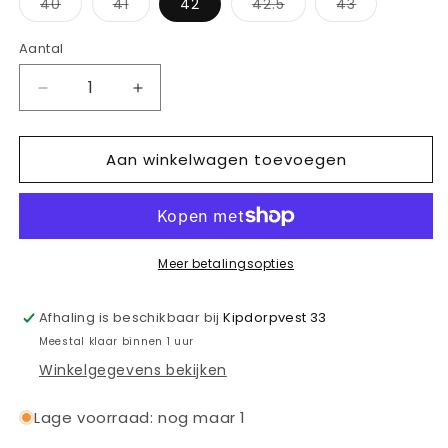
Variant
Variant
Variant
Variant
40
41
42
42.5
43
uitverkocht
uitverkocht
uitverkocht
uitverkocht
of
of
of
of
niet
niet
niet
niet
Aantal
Aantal
beschikbaar
beschikbaar
beschikbaar
beschikbaa
Aantal
Aantal
verlagen
verhogen
voor
voor
Aan winkelwagen toevoegen
NIKE
NIKE
AIR
AIR
MAX
MAX
720
720
Meer betalingsopties
Afhaling is beschikbaar bij
Kipdorpvest 33
Meestal klaar binnen 1 uur
Winkelgegevens bekijken
Lage voorraad: nog maar 1