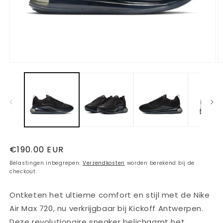
Media
M
1
2
openen
o
in
in
modaal
m
Normale
€190.00 EUR
prijs
Belastingen inbegrepen.
Verzendkosten
worden berekend bij de
checkout.
Ontketen het ultieme comfort en stijl met de Nike
Air Max 720, nu verkrijgbaar bij Kickoff Antwerpen.
Deze revolutionaire sneaker belichaamt het