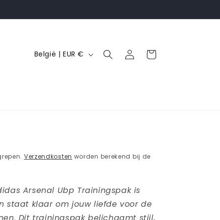
L
Inloggen
Winkelwagen
België | EUR €
a
n
d
/
r
e
R
g
grepen.
Verzendkosten
worden berekend bij de
i
o
idas Arsenal Ubp Trainingspak is
n staat klaar om jouw liefde voor de
en. Dit trainingspak belichaamt stijl,