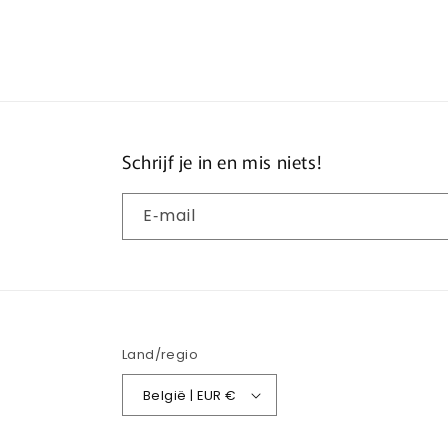
openen
in
modaal
Schrijf je in en mis niets!
E‑mail
Land/regio
België | EUR €