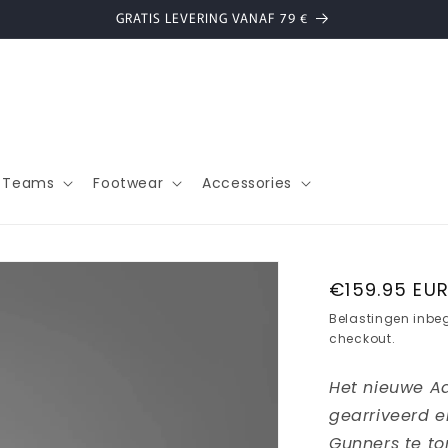
GRATIS LEVERING VANAF 79 €
l Teams
Footwear
Accessories
Normale
€159.95 EU
prijs
Belastingen inbe
checkout.
Het nieuwe Ad
gearriveerd e
Gunners te ton