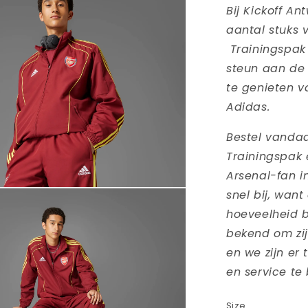
Bij Kickoff A
aantal stuks 
Trainingspak 
steun aan de G
te genieten v
Adidas.
Bestel vanda
Trainingspak
Arsenal-fan i
ia
snel bij, want
hoeveelheid b
nen
bekend om zij
aal
en we zijn er
en service te
Size