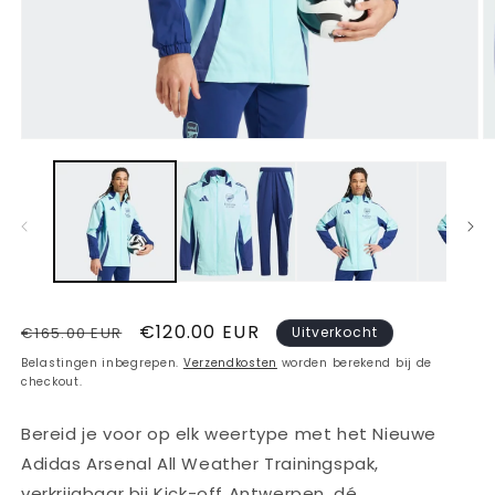
Media
M
1
2
openen
o
in
in
modaal
m
Normale
Aanbiedingsprijs
€120.00 EUR
€165.00 EUR
Uitverkocht
prijs
Belastingen inbegrepen.
Verzendkosten
worden berekend bij de
checkout.
Bereid je voor op elk weertype met het Nieuwe
Adidas Arsenal All Weather Trainingspak,
verkrijgbaar bij Kick-off Antwerpen, dé