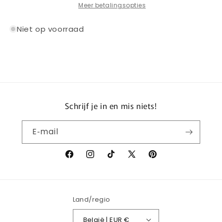
PRESENTATION
PRESENTATION
Meer betalingsopties
SUIT
SUIT
2024-
2024-
Niet op voorraad
2025
2025
Schrijf je in en mis niets!
E‑mail
Facebook
Instagram
TikTok
X
Pinterest
(voorheen
Twitter)
Land/regio
België | EUR €