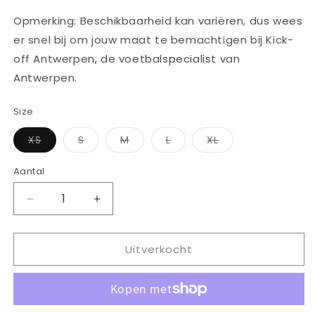
Opmerking: Beschikbaarheid kan variëren, dus wees
er snel bij om jouw maat te bemachtigen bij Kick-
off Antwerpen, de voetbalspecialist van
Antwerpen.
Size
Variant
Variant
Variant
Variant
Variant
XS
S
M
L
XL
uitverkocht
uitverkocht
uitverkocht
uitverkocht
uitverkocht
of
of
of
of
of
niet
niet
niet
niet
niet
Aantal
Aantal
beschikbaar
beschikbaar
beschikbaar
beschikbaar
beschikbaar
Aantal
Aantal
verlagen
verhogen
voor
voor
Uitverkocht
ADIDAS
ADIDAS
AFC
AFC
ARSENAL
ARSENAL
ALL
ALL
WHEATHER
WHEATHER