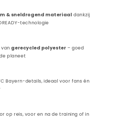
m & sneldrogend materiaal
dankzij
OREADY-technologie
 van
gerecycled polyester
– goed
 de planeet
FC Bayern-details, ideaal voor fans én
r
or op reis, voor en na de training of in