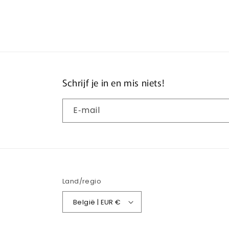
openen
ope
in
in
modaal
mod
Schrijf je in en mis niets!
E‑mail
Land/regio
België | EUR €