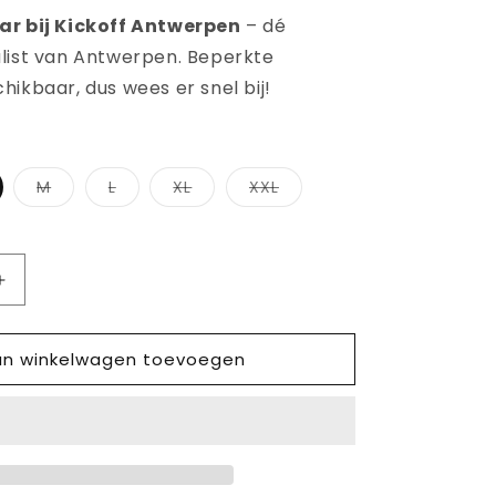
ar bij Kickoff Antwerpen
– dé
list van Antwerpen. Beperkte
ikbaar, dus wees er snel bij!
Variant
Variant
Variant
Variant
M
L
XL
XXL
ht
uitverkocht
uitverkocht
uitverkocht
uitverkocht
of
of
of
of
niet
niet
niet
niet
ar
beschikbaar
beschikbaar
beschikbaar
beschikbaar
Aantal
verhogen
voor
n winkelwagen toevoegen
ADIDAS
BAYERN
MÜNCHEN
TRAVEL
SPAK
TRAININGSPAK
2025