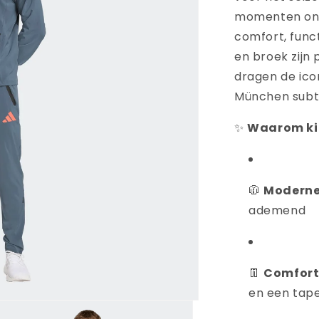
momenten ond
comfort, funct
en broek zijn
dragen de ico
München subti
✨
Waarom kie
🧥
Moderne 
ademend
👖
Comfort
en een tape