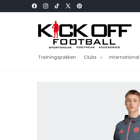
Meteen
naar de
Facebook
Instagram
TikTok
X
Pinterest
content
(voorheen
Twitter)
Trainingspakken
Clubs
Internationa
Ga direct naar
productinformatie