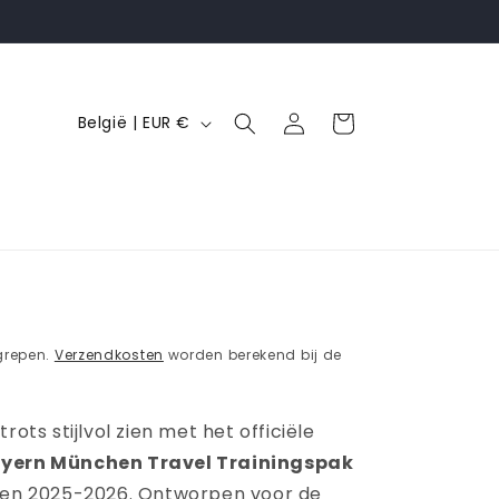
L
Inloggen
Winkelwagen
België | EUR €
a
n
d
/
r
e
R
g
grepen.
Verzendkosten
worden berekend bij de
i
o
rots stijlvol zien met het officiële
ayern München Travel Trainingspak
oen 2025-2026. Ontworpen voor de