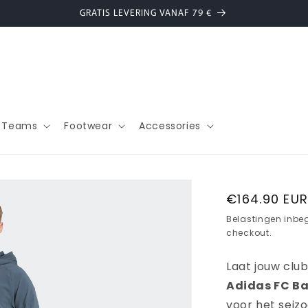
GRATIS LEVERING VANAF 79 €
l Teams
Footwear
Accessories
Normale
€164.90 EU
prijs
Belastingen inbe
checkout.
Laat jouw clubt
Adidas FC B
voor het seiz