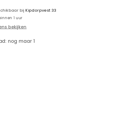
2026
schikbaar bij
Kipdorpvest 33
binnen 1 uur
ns bekijken
ad: nog maar 1