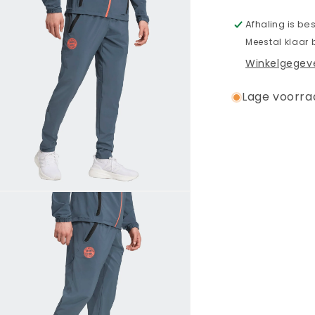
2026
nen
Afhaling is be
aal
Meestal klaar 
Winkelgegeve
Lage voorra
ia
nen
aal