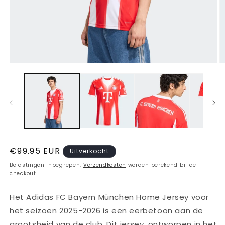
Media
M
1
2
openen
o
in
in
modaal
m
Normale
€99.95 EUR
Uitverkocht
prijs
Belastingen inbegrepen.
Verzendkosten
worden berekend bij de
checkout.
Het Adidas FC Bayern München Home Jersey voor
het seizoen 2025-2026 is een eerbetoon aan de
grootsheid van de club. Dit jersey, ontworpen in het