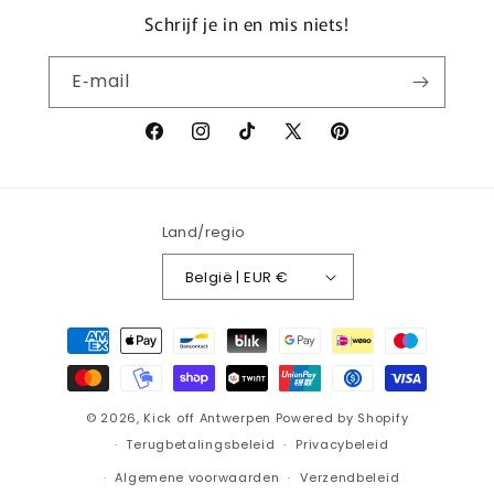
Schrijf je in en mis niets!
E‑mail
Facebook
Instagram
TikTok
X
Pinterest
(voorheen
Twitter)
Land/regio
België | EUR €
Betaalmethoden
© 2026,
Kick off Antwerpen
Powered by Shopify
Terugbetalingsbeleid
Privacybeleid
Algemene voorwaarden
Verzendbeleid