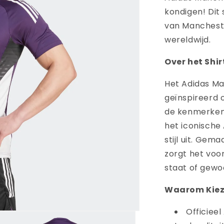
kondigen! Dit 
van Mancheste
wereldwijd.
Over het Shir
Het Adidas Ma
geïnspireerd 
de kenmerken
het iconische 
stijl uit. Ge
zorgt het voor
staat of gewo
Waarom Kieze
Officiee