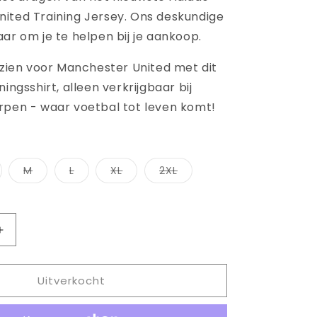
ited Training Jersey. Ons deskundige
ar om je te helpen bij je aankoop.
e zien voor Manchester United met dit
ningsshirt, alleen verkrijgbaar bij
rpen - waar voetbal tot leven komt!
riant
Variant
Variant
Variant
Variant
M
L
XL
2XL
ht
tverkocht
uitverkocht
uitverkocht
uitverkocht
uitverkocht
of
of
of
of
et
niet
niet
niet
niet
ar
schikbaar
beschikbaar
beschikbaar
beschikbaar
beschikbaar
Aantal
verhogen
voor
Uitverkocht
ADIDAS
TER
MANCHESTER
UNITED