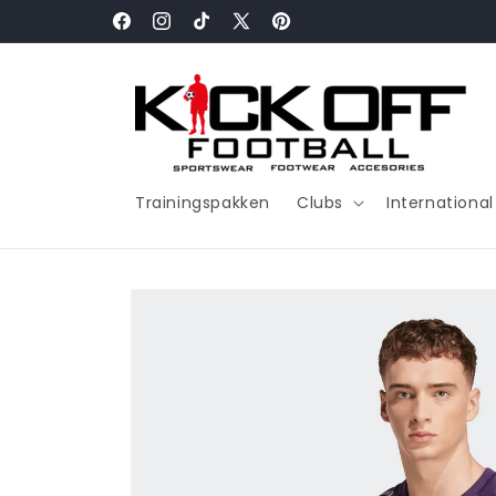
Meteen
naar de
Facebook
Instagram
TikTok
X
Pinterest
content
(voorheen
Twitter)
Trainingspakken
Clubs
Internationa
Ga direct naar
productinformatie