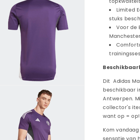
topkwaliteit
Limited E
stuks besch
Voor de 
Manchester U
Comfortab
trainingsses
Beschikbaar
Dit Adidas Ma
ia
beschikbaar i
nen
Antwerpen. Mi
aal
collector's it
want op = op!
Kom vandaag n
sensatie van 