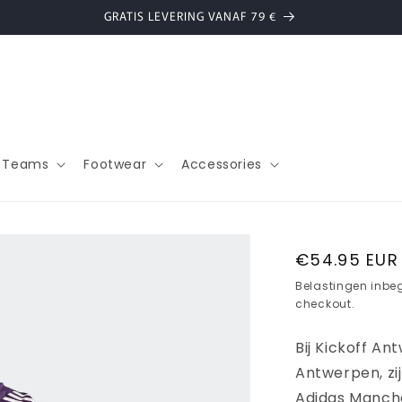
GRATIS LEVERING VANAF 79 €
l Teams
Footwear
Accessories
Normale
€54.95 EUR
prijs
Belastingen inbe
checkout.
Bij Kickoff An
Antwerpen, zi
Adidas Manche