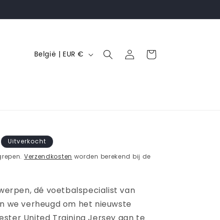
L
Inloggen
Winkelwagen
België | EUR €
a
n
d
/
r
e
Uitverkocht
g
grepen.
Verzendkosten
worden berekend bij de
i
o
twerpen, dé voetbalspecialist van
jn we verheugd om het nieuwste
ster United Training Jersey aan te