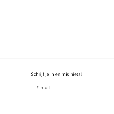
openen
ope
in
in
modaal
mod
Schrijf je in en mis niets!
E‑mail