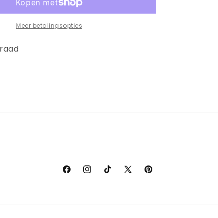
TRAINING
JERSEY
2025-
Meer betalingsopties
2026
rraad
Facebook
Instagram
TikTok
X
Pinterest
(voorheen
Twitter)