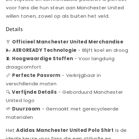
voor fans die hun steun aan Manchester United
willen tonen, zowel op als buiten het veld.
Details
🏅
Officieel Manchester United Merchandise
🌬️
AEROREADY Technologie
- Blijft koel en droog
🧵
Hoogwaardige Stoffen
- Voor langdurig
draagcomfort
📏
Perfecte Pasvorm
- Verkrijgbaar in
verschillende maten
🔍
Verfijnde Details
- Geborduurd Manchester
United logo
🌱
Duurzaam
- Gemaakt met gerecycleerde
materialen
Het
Adidas Manchester United Polo Shirt
is de
ideale keuze voor fans die een stijlvolle en