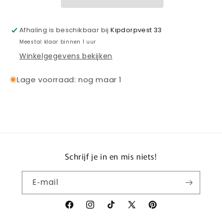
2025-
2025-
2026
2026
Afhaling is beschikbaar bij
Kipdorpvest 33
Meestal klaar binnen 1 uur
Winkelgegevens bekijken
Lage voorraad: nog maar 1
Schrijf je in en mis niets!
E‑mail
Facebook
Instagram
TikTok
X
Pinterest