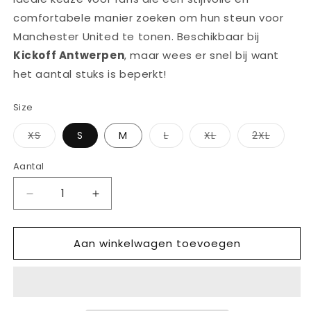
comfortabele manier zoeken om hun steun voor
Manchester United te tonen. Beschikbaar bij
Kickoff Antwerpen
, maar wees er snel bij want
het aantal stuks is beperkt!
Size
Variant
Variant
Variant
Variant
XS
S
M
L
XL
2XL
uitverkocht
uitverkocht
uitverkocht
uitverk
of
of
of
of
niet
niet
niet
niet
Aantal
Aantal
beschikbaar
beschikbaar
beschikbaar
beschi
Aantal
Aantal
verlagen
verhogen
voor
voor
Aan winkelwagen toevoegen
ADIDAS
ADIDAS
MANCHESTER
MANCHESTER
UNITED
UNITED
POLO
POLO
SHIRT
SHIRT