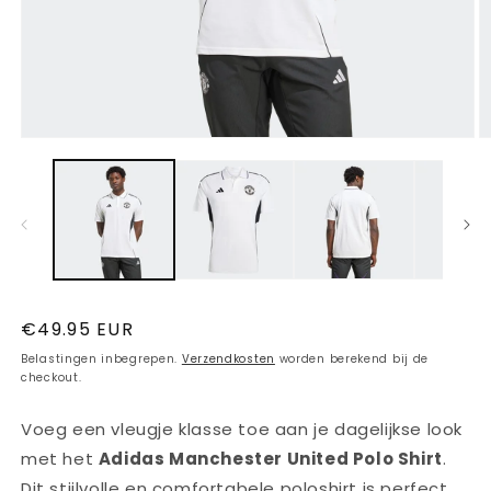
Media
M
1
2
openen
o
in
in
modaal
m
Normale
€49.95 EUR
prijs
Belastingen inbegrepen.
Verzendkosten
worden berekend bij de
checkout.
Voeg een vleugje klasse toe aan je dagelijkse look
met het
Adidas Manchester United Polo Shirt
.
Dit stijlvolle en comfortabele poloshirt is perfect