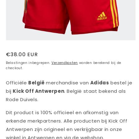
Media
1
openen
Normale
€38.00 EUR
in
modaal
prijs
Belastingen inbegrepen.
Verzendkosten
worden berekend bij de
checkout.
Officiële
België
merchandise van
Adidas
bestel je
bij
Kick Off Antwerpen
. België staat bekend als
Rode Duivels.
Dit product is 100% officieel en afkomstig van
erkende merkpartners. Alle producten bij Kick Off
Antwerpen zijn origineel en verkrijgbaar in onze
winkel in Antwerpen en via de webshop.