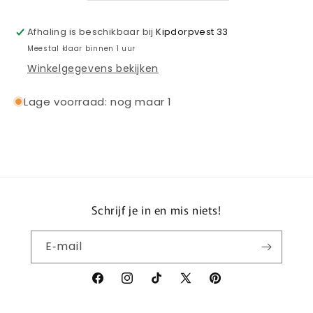
(KIDS)
(KIDS)
2022-
2022-
Afhaling is beschikbaar bij
Kipdorpvest 33
2023
2023
Meestal klaar binnen 1 uur
Winkelgegevens bekijken
Lage voorraad: nog maar 1
Schrijf je in en mis niets!
E‑mail
Facebook
Instagram
TikTok
X
Pinterest
(voorheen