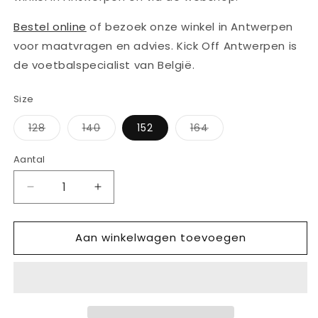
Bestel online
of bezoek onze winkel in Antwerpen
voor maatvragen en advies. Kick Off Antwerpen is
de voetbalspecialist van België.
Size
Variant
Variant
Variant
128
140
152
164
uitverkocht
uitverkocht
uitverkocht
of
of
of
niet
niet
niet
Aantal
Aantal
beschikbaar
beschikbaar
beschikbaar
Aantal
Aantal
verlagen
verhogen
voor
voor
Aan winkelwagen toevoegen
ADIDAS
ADIDAS
RBFA
RBFA
BELGIË
BELGIË
HOME
HOME
SHORT
SHORT
YOUTH
YOUTH