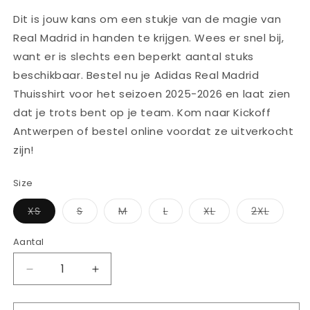
Dit is jouw kans om een stukje van de magie van
Real Madrid in handen te krijgen. Wees er snel bij,
want er is slechts een beperkt aantal stuks
beschikbaar. Bestel nu je Adidas Real Madrid
Thuisshirt voor het seizoen 2025-2026 en laat zien
dat je trots bent op je team. Kom naar Kickoff
Antwerpen of bestel online voordat ze uitverkocht
zijn!
Size
Variant
Variant
Variant
Variant
Variant
Variant
XS
S
M
L
XL
2XL
uitverkocht
uitverkocht
uitverkocht
uitverkocht
uitverkocht
uitverk
of
of
of
of
of
of
niet
niet
niet
niet
niet
niet
Aantal
Aantal
beschikbaar
beschikbaar
beschikbaar
beschikbaar
beschikbaar
beschi
Aantal
Aantal
verlagen
verhogen
voor
voor