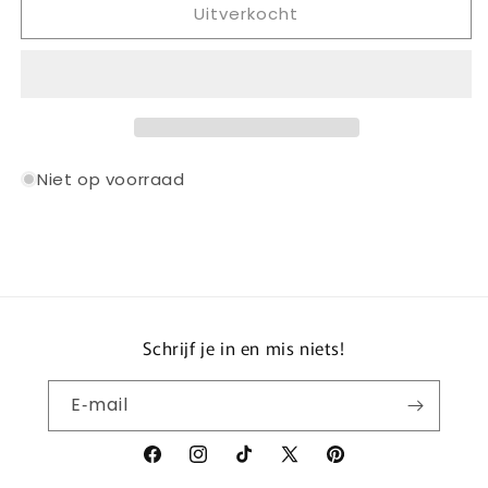
Uitverkocht
ADIDAS
ADIDAS
REAL
REAL
MADRID
MADRID
HOME
HOME
JERSEY
JERSEY
2025-
2025-
2026
2026
Niet op voorraad
Schrijf je in en mis niets!
E‑mail
Facebook
Instagram
TikTok
X
Pinterest