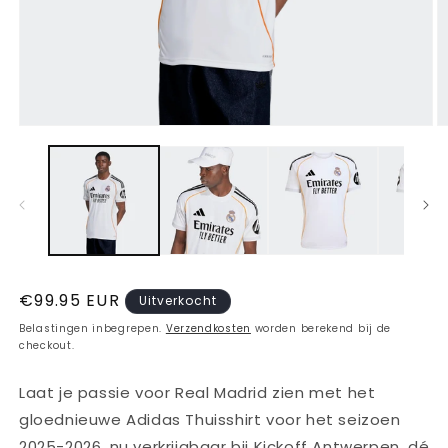
Media
M
1
2
openen
o
in
in
modaal
m
Normale
€99.95 EUR
Uitverkocht
prijs
Belastingen inbegrepen.
Verzendkosten
worden berekend bij de
checkout.
Laat je passie voor Real Madrid zien met het
gloednieuwe Adidas Thuisshirt voor het seizoen
2025-2026, nu verkrijgbaar bij Kickoff Antwerpen, dé