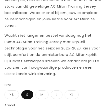
stuks van dit geweldige AC Milan Training Jersey
beschikbaar. Wees er snel bij om jouw exemplaar
te bemachtigen en jouw liefde voor AC Milan te
tonen.
Wacht niet langer en bestel vandaag nog het
Puma AC Milan Training Jersey met DryCell
technologie voor het seizoen 2025-2026. Kies voor
stijl, comfort en de onmiskenbare AC Milan-spirit.
Bij Kickoff Antwerpen streven we ernaar om jou te
voorzien van hoogwaardige producten en een
uitstekende winkelervaring.
Size
Variant
Variant
Variant
Variant
XS
S
M
L
XL
uitverkocht
uitverkocht
uitverkocht
uitverkocht
of
of
of
of
niet
niet
niet
niet
Aantal
Aantal