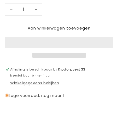
beschikbaar
beschikbaar
beschikbaar
beschikbaar
Aantal
Aantal
verlagen
verhogen
voor
voor
Aan winkelwagen toevoegen
PUMA
PUMA
AC
AC
MILAN
MILAN
PUMATECH
PUMATECH
POCKET
POCKET
TEE
TEE
Afhaling is beschikbaar bij
Kipdorpvest 33
Meestal klaar binnen 1 uur
Winkelgegevens bekijken
Lage voorraad: nog maar 1