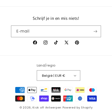
Schrijf je in en mis niets!
E‑mail
Facebook
Instagram
TikTok
X
Pinterest
(voorheen
Twitter)
Land/regio
België | EUR €
Betaalmethoden
© 2026,
Kick off Antwerpen
Powered by Shopify