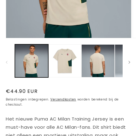
Media
M
1
2
openen
o
in
in
modaal
m
Normale
€44.90 EUR
prijs
Belastingen inbegrepen.
Verzendkosten
worden berekend bij de
checkout.
Het nieuwe Puma AC Milan Training Jersey is een
must-have voor alle AC Milan-fans. Dit shirt biedt
niet alleen een sportieve uitstraling, maar ook