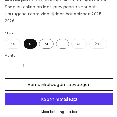
Shop nu online en laat jouw passie voor het
Portugese team zien tijdens het seizoen 2025-
2026!
Maat
Variant
Variant
Variant
XS
S
M
L
XL
2XL
uitverkocht
uitverkocht
uitverk
of
of
of
niet
niet
niet
Aantal
Aantal
beschikbaar
beschikbaar
beschi
Aantal
Aantal
verlagen
verhogen
voor
voor
Aan winkelwagen toevoegen
PUMA
PUMA
FPF
FPF
PORTUGAL
PORTUGAL
PREMATCH
PREMATCH
1/4
1/4
ZIPTOP
ZIPTOP
Meer betalingsopties