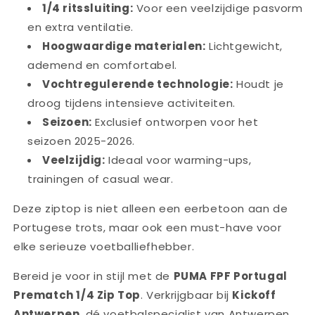
1/4 ritssluiting:
Voor een veelzijdige pasvorm
en extra ventilatie.
Hoogwaardige materialen:
Lichtgewicht,
ademend en comfortabel.
Vochtregulerende technologie:
Houdt je
droog tijdens intensieve activiteiten.
Seizoen:
Exclusief ontworpen voor het
seizoen 2025-2026.
Veelzijdig:
Ideaal voor warming-ups,
trainingen of casual wear.
Deze ziptop is niet alleen een eerbetoon aan de
Portugese trots, maar ook een must-have voor
elke serieuze voetballiefhebber.
Bereid je voor in stijl met de
PUMA FPF Portugal
Prematch 1/4 Zip Top
. Verkrijgbaar bij
Kickoff
Antwerpen
, dé voetbalspecialist van Antwerpen.