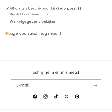
Afhaling is beschikbaar bij
Kipdorpvest 33
Meestal klaar binnen 1 uur
Winkelgegevens bekijken
Lage voorraad: nog maar 1
Schrijf je in en mis niets!
E‑mail
Facebook
Instagram
TikTok
X
Pinterest
(voorheen
Twitter)