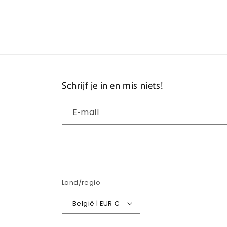
openen
ope
in
in
modaal
mod
Schrijf je in en mis niets!
E‑mail
Land/regio
België | EUR €