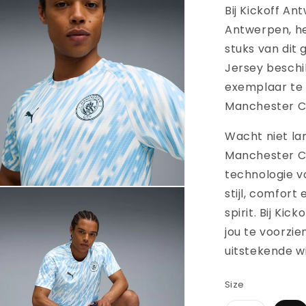
Bij Kickoff An
Antwerpen, h
stuks van dit
Jersey beschi
exemplaar te 
Manchester Ci
Wacht niet la
Manchester C
technologie v
ia
stijl, comfor
spirit. Bij Ki
nen
jou te voorzi
aal
uitstekende w
Size