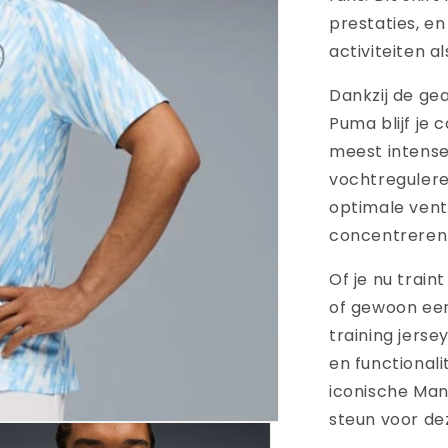
prestaties, en
activiteiten al
Dankzij de ge
Puma blijf je 
meest intense 
vochtregulere
optimale ventil
concentreren 
Of je nu train
of gewoon een 
training jerse
en functionalit
iconische Man
steun voor dez