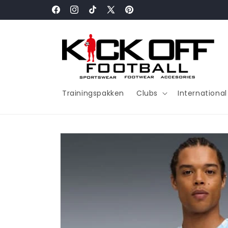
Meteen
naar de
Facebook
Instagram
TikTok
X
Pinterest
content
(voorheen
Twitter)
Trainingspakken
Clubs
Internationa
Ga direct naar
productinformatie