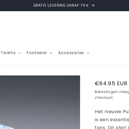
GRATIS LEVERING VANAF 79 €
l Teams
Footwear
Accessories
Normale
€64.95 EUR
prijs
Belastingen inbe
checkout.
Het nieuwe P
is een essenti
fans. Dit shir