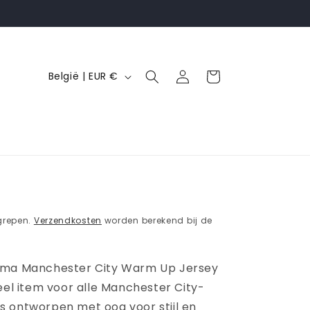
L
Inloggen
Winkelwagen
België | EUR €
a
n
d
/
r
e
g
grepen.
Verzendkosten
worden berekend bij de
i
o
uma Manchester City Warm Up Jersey
eel item voor alle Manchester City-
t is ontworpen met oog voor stijl en